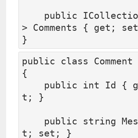
    public ICollecti
> Comments { get; set
}
public class Comment

{

    public int Id { 
t; }

    public string Me
t; set; }
