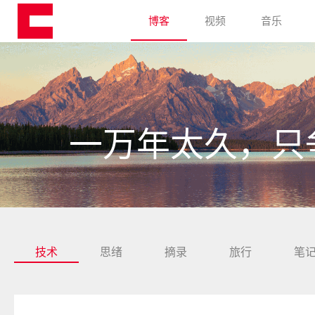
博客
视频
音乐
一万年太久，只
技术
思绪
摘录
旅行
笔