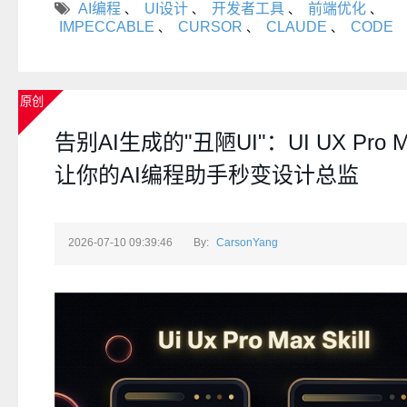
AI编程
UI设计
开发者工具
前端优化
、
、
、
、
计审美。本文将带你全面了解 Impeccable 的安装、核心用
IMPECCABLE
CURSOR
CLAUDE
CODE
、
、
、
果。
原创
告别AI生成的"丑陋UI"：UI UX Pro Max
让你的AI编程助手秒变设计总监
2026-07-10 09:39:46
By:
CarsonYang