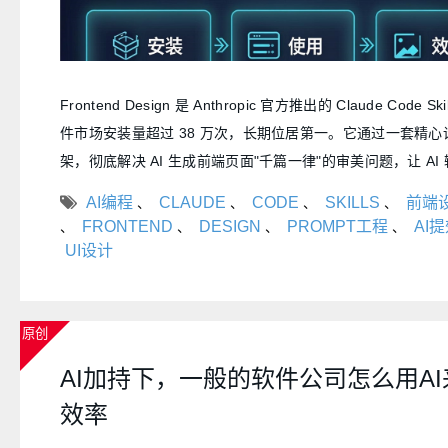
Frontend Design 是 Anthropic 官方推出的 Claude Code 
件市场安装量超过 38 万次，长期位居第一。它通过一套精心
架，彻底解决 AI 生成前端页面"千篇一律"的审美问题，让 AI
从"能跑就行"升级为"好看能打"。本文将详细介绍它的安装、
AI编程
CLAUDE
CODE
SKILLS
前端
、
、
、
、
果。
FRONTEND
DESIGN
PROMPT工程
AI
、
、
、
、
UI设计
原创
AI加持下，一般的软件公司怎么用A
效率