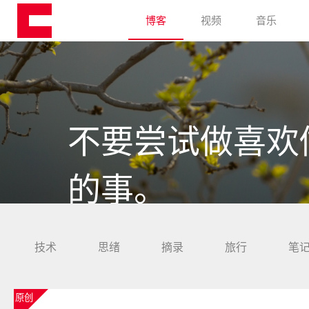
博客
视频
音乐
不要尝试做喜欢
的事。
技术
思绪
摘录
旅行
笔
原创