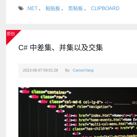
.NET
粘贴板
剪粘板
CLIPBOARD
、
、
、
原创
C# 中差集、并集以及交集
2023-08-07 09:01:28
By:
CarsonYang