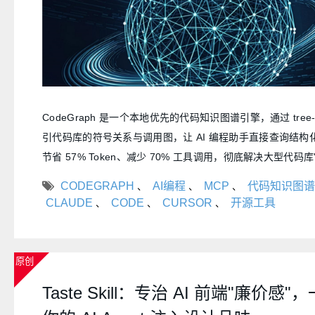
CodeGraph 是一个本地优先的代码知识图谱引擎，通过 tree-si
引代码库的符号关系与调用图，让 AI 编程助手直接查询结构
节省 57% Token、减少 70% 工具调用，彻底解决大型代码
描"的痛点。
CODEGRAPH
AI编程
MCP
代码知识图谱
、
、
、
CLAUDE
CODE
CURSOR
开源工具
、
、
、
原创
Taste Skill：专治 AI 前端"廉价感"