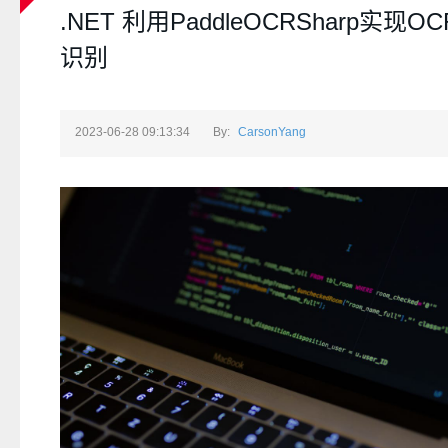
.NET 利用PaddleOCRSharp实现O
识别
2023-06-28 09:13:34
By:
CarsonYang