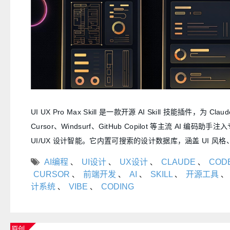
UI UX Pro Max Skill 是一款开源 AI Skill 技能插件，为 Clau
Cursor、Windsurf、GitHub Copilot 等主流 AI 编码助手
UI/UX 设计智能。它内置可搜索的设计数据库，涵盖 UI 风
字体搭配、UX 指南等资源，能根据自然语言描述自动生成完
AI编程
UI设计
UX设计
CLAUDE
COD
、
、
、
、
并输出高质量代码，彻底解决 AI 生成界面"功能没问题但就是
CURSOR
前端开发
AI
SKILL
开源工具
、
、
、
、
、
GitHub Star 已超 24.7k，是当下最火爆的 AI 设计技能之一。
计系统
VIBE
CODING
、
、
原创