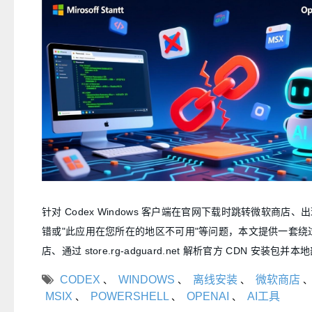
针对 Codex Windows 客户端在官网下载时跳转微软商店、
错或"此应用在您所在的地区不可用"等问题，本文提供一套绕
店、通过 store.rg-adguard.net 解析官方 CDN 安装包并
方案，涵盖报错原因分析、离线包获取、PowerShell 安装
CODEX
WINDOWS
离线安装
微软商店
、
、
、
、
与错误处理。
MSIX
POWERSHELL
OPENAI
AI工具
、
、
、