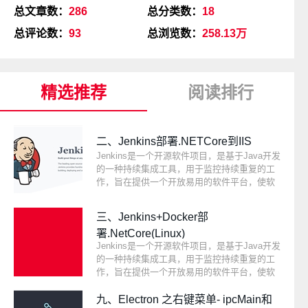
总文章数：
286
总分类数：
18
总评论数：
93
总浏览数：
258.13万
精选推荐
阅读排行
二、Jenkins部署.NETCore到IIS
Jenkins是一个开源软件项目，是基于Java开发
的一种持续集成工具，用于监控持续重复的工
作，旨在提供一个开放易用的软件平台，使软
件的持续集成变成可能。Jenkins是一个功能强
大的应用程序，允许持续集成和持续交付项
三、Jenkins+Docker部
目，无论用的是什么平台。这是一个免费的源
署.NetCore(Linux)
代码，可以处理任何类型的构建或持续集成。
Jenkins是一个开源软件项目，是基于Java开发
集成Jenkins可以用于一些测试和部署技术。
的一种持续集成工具，用于监控持续重复的工
作，旨在提供一个开放易用的软件平台，使软
件的持续集成变成可能。Jenkins是一个功能强
大的应用程序，允许持续集成和持续交付项
九、Electron 之右键菜单- ipcMain和