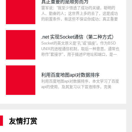
真正重要的是顺势而为
本，又不能分组，我去网上找了一圈，有人写
雷军说：“我至少悟透了成功的关键，聪明的
记事本，但是不合我意，于是乎
人、勤奋的人；这世界上多的去了，这是成功
的前置条件，有这些不保证你成功；真正重要
的是顺势而为。”，看了这个视频，我想说：愿
我今后有一天，眼中有故事，脸上无沧桑，归
来仍是少年。
.net 实现Socket通信（第二种方式）
Socket的英文原义是“孔”或“插座”。作为BSD
UNIX的进程通信机制，取后一种意思。通常也
称作"套接字"，用于描述IP地址和端口，是一
个通信链的句柄，可以用来实现不同虚拟机或
不同计算机之间的通信。在Internet上的主机一
般运行了多个服务软件，同时提供几种服务。
利用百度地图api对数据排序
每种服务都打开一个Socket，并绑定到一个端
利用百度地图api对数据排序，本文学习了百度
口上，不同的端口对应于不同的服务。Socket
api的使用，及其复习以下冒泡排序，完美
正如其英文原义那样，像一个多孔插座。一台
主机犹如布满各种插座的房间，每个插座有一
个编号，有的插座提供220伏交流电， 有的提
供110伏交流电，有的则提供有线电视节目。
客户软件将插头插到不同编号的插座，就可以
得到不同的服务。
友情打赏