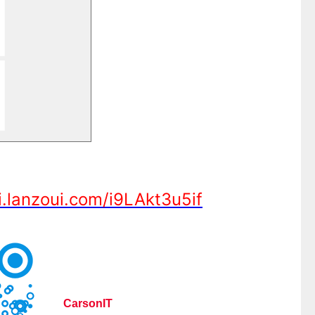
i.lanzoui.com/i9LAkt3u5if
CarsonIT