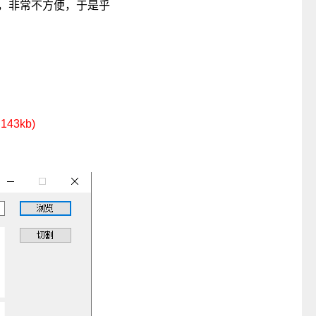
，非常不方便，于是乎
3kb)