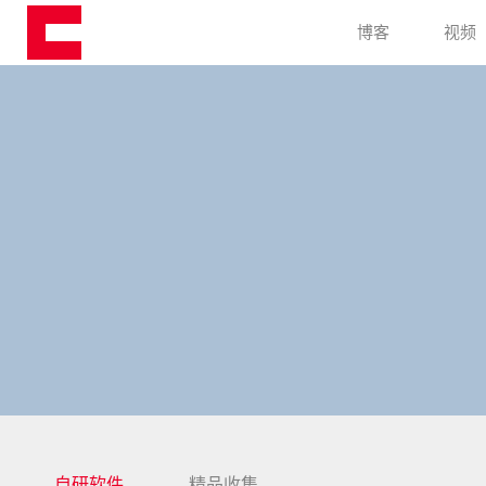
博客
视频
自研软件
精品收集