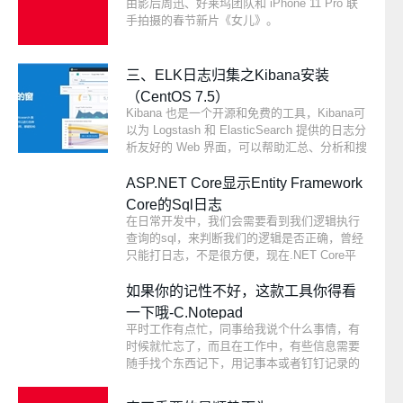
由影后周迅、好莱坞团队和 iPhone 11 Pro 联
手拍摄的春节新片《女儿》。
三、ELK日志归集之Kibana安装
（CentOS 7.5）
Kibana 也是一个开源和免费的工具，Kibana可
以为 Logstash 和 ElasticSearch 提供的日志分
析友好的 Web 界面，可以帮助汇总、分析和搜
索重要数据日志。
ASP.NET Core显示Entity Framework
Core的Sql日志
在日常开发中，我们会需要看到我们逻辑执行
查询的sql，来判断我们的逻辑是否正确，曾经
只能打日志，不是很方便，现在.NET Core平
台下，提供了很多配置，让我们很方便就能看
到Sql日志
如果你的记性不好，这款工具你得看
一下哦-C.Notepad
平时工作有点忙，同事给我说个什么事情，有
时候就忙忘了，而且在工作中，有些信息需要
随手找个东西记下，用记事本或者钉钉记录的
话，不太好找， 我的目的很简单，记录的东西
很多，我不想产生很多文件，系统自带记事