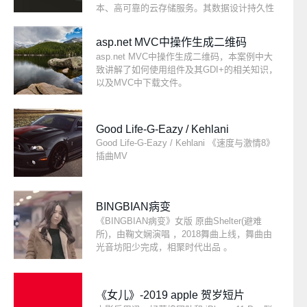
本、高可靠的云存储服务。其数据设计持久性
不低于99.9999999999%（12个9），服务可用
性（或业务连续性）不低于99.995%。OSS具
asp.net MVC中操作生成二维码
有与平台无关的RESTful API接口，您可以在
asp.net MVC中操作生成二维码，本案例中大
任何应用、任何时间、任何地点存储和访问任
致讲解了如何使用组件及其GDI+的相关知识，
意类型的数据。如果你的应用场景仅仅是网站
以及MVC中下载文件。
上传个图片、视频这些，那么阿里云OSS和七
牛云的作用是一样的。
Good Life-G-Eazy / Kehlani
Good Life-G-Eazy / Kehlani 《速度与激情8》
插曲MV
BINGBIAN病变
《BINGBIAN病变》女版 原曲Shelter(避难
所)，由鞠文娴演唱 ，2018舞曲上线，舞曲由
光音坊阳少完成，相聚时代出品 。
《女儿》-2019 apple 贺岁短片