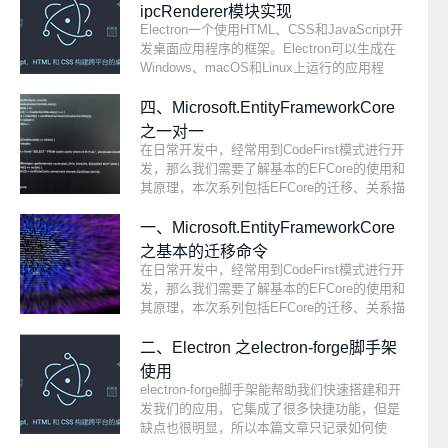
目，无论用的是什么平台。这是一个免费的源
ipcRenderer模块实现
代码，可以处理任何类型的构建或持续集成。
Electron一个使用HTML、CSS和JavaScript开
集成Jenkins可以用于一些测试和部署技术。
发桌面应用程序的框架。Electron可以生成在
Windows、macOS和Linux上运行的应用程
序，借助Electron可以把我们的web端应用直接
移植到桌面端而无需再次开发，这样我们可以
四、Microsoft.EntityFrameworkCore
使用同一套代码在不同平台上运行应用，极大
之一对一
的缩短了开发时间。
在日常开发中，经常用到CodeFirst模式进行开
发，那么我们需要了解基本的EFCore的使用和
其原理，本次系列包括EFCore的迁移、关系描
述，主要是以我个人经验向大家讲解，希望学
习EFCore的同学们，能一看就知道关系描述应
一、Microsoft.EntityFrameworkCore
该怎么配置。
之基本的迁移命令
在日常开发中，经常用到CodeFirst模式进行开
发，那么我们需要了解基本的EFCore的使用和
其原理，本次系列包括EFCore的迁移、关系描
述，主要是以我个人经验向大家讲解，希望学
习EFCore的同学们，能一看就知道关系描述应
二、Electron 之electron-forge脚手架
该怎么配置。
使用
electron-forge脚手架能帮助我们快速搭建和开
发我们的应用，它集成了很多快捷功能，但是
缺点也很明显，所以本篇文章只记录如何使
用，后期会讲解Vite脚手架