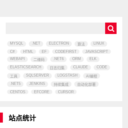
MYSQL
.NET
ELECTRON
LINUX
算法
C#
HTML
EF
CODEFIRST
JAVASCRIPT
WEBAPI
.NET6
ORM
ELK
二维码
ELASTICSEARCH
CLAUDE
CODE
日志归集
SQLSERVER
LOGSTASH
工具
AI编程
.NET5
JENKINS
持续集成
自动化部署
CENTOS
EFCORE
CURSOR
站点统计