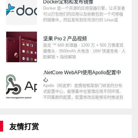
Spring Boot和Spring Cloud开发，打包后可以
Docker定制和发布镜像
直接运行，不需要额外安装Tomcat等应用容
Docker 是一个开源的应用容器引擎，让开发者
器。Java客户端不依赖任何框架，能够运行于
可以打包他们的应用以及依赖包到一个可移植
所有Java运行时环境，同时对Spring/Spring
的镜像中，然后发布到任何流行的 Linux或
Boot环境也有较好的支持。
Windows 机器上，也可以实现虚拟化。容器是
完全使用沙箱机制，相互之间不会有任何接
口。这篇文章记录一下，在Windows Docker环
坚果 Pro 2 产品视频
境下，将ASP.NET Core程序打包成镜像，并推
骁龙 ™ 660 处理器 · 1200 万 + 500 万像素双
送到DockerHub上。
摄像头 · 3500mAh 大电池 · 18W 快速充电 · 人
脸解锁 + 指纹解锁
.NetCore WebAPI使用Apollo配置中
心
Apollo（阿波罗）是携程框架部门研发的分布
式配置中心，能够集中化管理应用不同环境、
不同集群的配置，配置修改后能够实时推送到
应用端，并且具备规范的权限、流程治理等特
性，适用于微服务配置管理场景。服务端基于
Spring Boot和Spring Cloud开发，打包后可以
直接运行，不需要额外安装Tomcat等应用容
友情打赏
器。Java客户端不依赖任何框架，能够运行于
所有Java运行时环境，同时对Spring/Spring