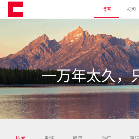
博客
视频
一万年太久，
技术
思绪
摘录
旅行
笔