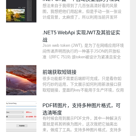
(key=>value)对组成。MongoDB 文档类似于
想法来自于我得到了几百张高清好看的风景
JSON 对象。字段值可以包含其他文档，数组
图，我想把他们用起来，但是手动一张一张设
及文档数组。
计成背景，太麻烦了，所以利用当前开发环
境，做了这个工具。.NET 4.6+DevExpress
18.1完成，效果还可以。
.NET5 WebApi 实现JWT及其验证实
战
Json web token (JWT), 是为了在网络应用环境
间传递声明而执行的一种基于JSON的开放标
准（(RFC 7519).该token被设计为紧凑且安全
的，特别适用于分布式站点的单点登录
（SSO）场景。JWT的声明一般被用来在身份
前端获取短链接
提供者和服务提供者间传递被认证的用户身份
很多功能都不需要后端即可完成，只是看你如
信息，以便于从资源服务器获取资源，也可以
何巧妙的运用，下文展示如何利用新浪接口获
增加一些额外的其它业务逻辑所必须的声明信
取短链接，里面的key不能用于生产环境，仅用
息，该token也可直接被用于认证，也可被加
于测试。
密。本文只是举个例子，可以这么整，如果要
用于生产环境，可能得再封装一下，注释都加
PDF转图片，支持多种图片格式，可
的齐全，没用过的可以看看。
选清晰度
有时候会用到展示PDF文件，其中一种解决方
案就是将其转换为图片，这次我把它抽离出
来，做成了工具。支持多种图片格式，支持多
种清晰度