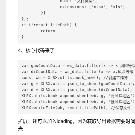
		name: "文件类型",

		extensions: ["xlsx", "xls"]

	}]

});

if (!result.filePath) {

	return

}
4、核心代码来了
var gaoCountData = ws_data.filter(x => x.
var diCountData = ws_data.filter(x => x.风
const wb = XLSX.utils.book_new(); //创建工作簿

var g = XLSX.utils.json_to_sheet(gaoCountData)
var d = XLSX.utils.json_to_sheet(diCountData);
XLSX.utils.book_append_sheet(wb, g, "高风险地区
XLSX.utils.book_append_sheet(wb, d, "低风险地区
XLSX.writeFile(wb, result.filePath); //保存文件
扩展：还可以加入loading，因为获取导出数据需要
夹