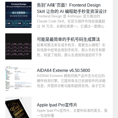
告别"AI味"页面！Frontend Design
Skill 让你的 AI 编程助手秒变资深设计
Frontend Design 是 Anthropic 官方推出的
师
Claude Code Skill，在官方插件市场安装量超
过 38 万次，长期位居第一。它通过一套精心
设计决策框架，彻底解决 AI 生成前端页面"千
篇一律"的审美问题，让 AI 输出的界面从"能跑
可能是最简单的手机号码生成算法
就行"升级为"好看能打"。本文将详细介绍它的
如果用算法来生成手机号，需要怎么做呢？实
安装、使用和实际效果。
际场景中经常会用到手机号，那么手机号有那
些，知道了规则，那么生成就知道如何下手
了，这篇文章就介绍了如何生成手机号码。
AIDA64 Extreme v6.50.5800
AIDA64 Extreme 拥有同类产品中无与伦比的
硬件检测引擎。它提供有关已安装软件的详细
信息，并提供诊断功能和超频支持。由于它实
时监控传感器，它可以收集准确的电压、温度
和风扇速度读数，而其诊断功能有助于检测和
预防硬件问题。它还提供了一些基准来衡量单
Apple Ipad Pro宣传片
个硬件组件或整个系统的性能。它兼容所有 32
Apple Ipad Pro宣传片，主要听标准的英文，我
位和 64 位 Windows 版本，包括 Windows 11
一句没听懂
和 Windows Server 2022。