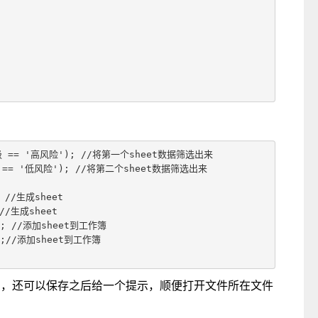
风险等级 == '高风险'); //将第一个sheet数据筛选出来

险等级 == '低风险'); //将第二个sheet数据筛选出来

; //生成sheet

 //生成sheet

"); //添加sheet到工作簿

");//添加sheet到工作簿

时间，还可以保存之后给一个提示，顺便打开文件所在文件