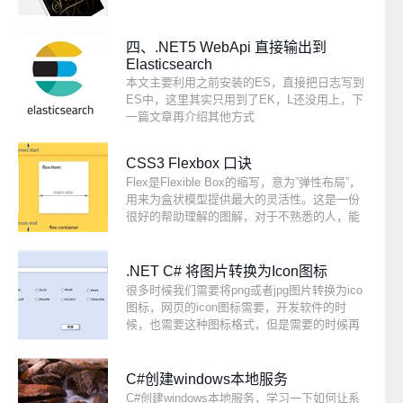
四、.NET5 WebApi 直接输出到
Elasticsearch
本文主要利用之前安装的ES，直接把日志写到
ES中，这里其实只用到了EK，L还没用上，下
一篇文章再介绍其他方式
CSS3 Flexbox 口诀
Flex是Flexible Box的缩写，意为”弹性布局”，
用来为盒状模型提供最大的灵活性。这是一份
很好的帮助理解的图解，对于不熟悉的人，能
给你一个大概的印象。
.NET C# 将图片转换为Icon图标
很多时候我们需要将png或者jpg图片转换为ico
图标，网页的icon图标需要，开发软件的时
候，也需要这种图标格式，但是需要的时候再
去找网站在线转换，很麻烦，所以自己写一个
吧，本文将介绍最核心代码，不开源工具了
C#创建windows本地服务
C#创建windows本地服务，学习一下如何让系