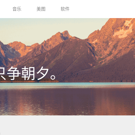
音乐
美图
软件
只争朝夕。
记