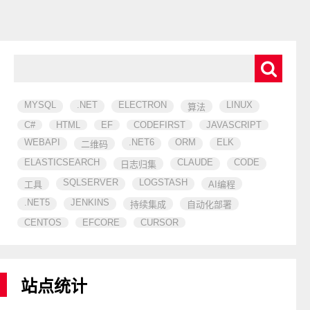
MYSQL
.NET
ELECTRON
LINUX
算法
C#
HTML
EF
CODEFIRST
JAVASCRIPT
WEBAPI
.NET6
ORM
ELK
二维码
ELASTICSEARCH
CLAUDE
CODE
日志归集
SQLSERVER
LOGSTASH
工具
AI编程
.NET5
JENKINS
持续集成
自动化部署
CENTOS
EFCORE
CURSOR
站点统计