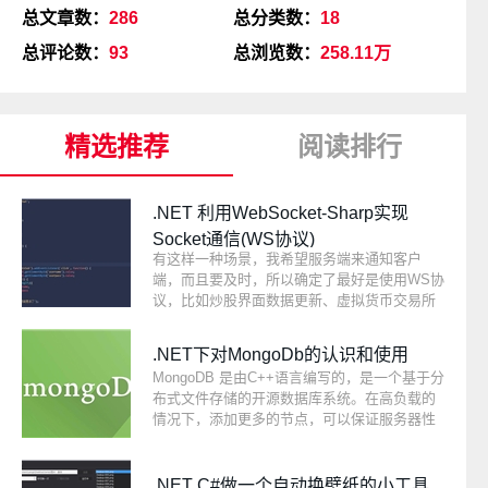
总文章数：
286
总分类数：
18
总评论数：
93
总浏览数：
258.11万
精选推荐
阅读排行
.NET 利用WebSocket-Sharp实现
Socket通信(WS协议)
有这样一种场景，我希望服务端来通知客户
端，而且要及时，所以确定了最好是使用WS协
议，比如炒股界面数据更新、虚拟货币交易所
数据更新，要求流量低而且快速及时，请求一
次，一旦连接上，可一直通讯。
.NET下对MongoDb的认识和使用
MongoDB 是由C++语言编写的，是一个基于分
布式文件存储的开源数据库系统。在高负载的
情况下，添加更多的节点，可以保证服务器性
能。MongoDB 旨在为WEB应用提供可扩展的
高性能数据存储解决方案。MongoDB 将数据
存储为一个文档，数据结构由键值
.NET C#做一个自动换壁纸的小工具