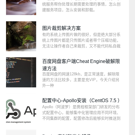
统服务帮你处理长期需要处理的事情，怎么创
建服务项目，怎么安装和卸载。
图片裁剪解决方案
有的系统上传图片做的很好，但是绝大部分系
统上传图片都是只传图片或者带个压缩功能，
无法让操作者自己来裁剪，又不能代码私自裁
剪，只有选择图片之后，让操作者自己来更方
便高效的选区裁剪，开发者只需要定好比例和
百度网盘客户端Cheat Engine破解限
尺寸即可。代码本来可以更加简单，底层也是
速方法
调用了cropper.js的方法，样式几乎没写，可以
百度网盘的网速128kb，是正常速度，解除限
根据自己的情况再次开发。
速的方法比较多，主要是充VIP，今天介绍另
外一种
配置中心-Apollo安装（CentOS 7.5 ）
Apollo（阿波罗）是携程框架部门研发的分布
式配置中心，能够集中化管理应用不同环境、
不同集群的配置，配置修改后能够实时推送到
应用端，并且具备规范的权限、流程治理等特
性，适用于微服务配置管理场景。服务端基于