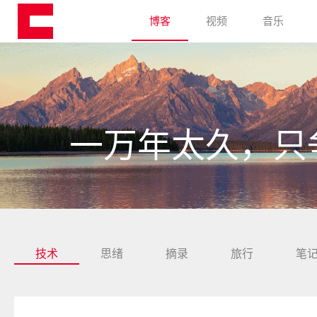
博客
视频
音乐
一万年太久，只
技术
思绪
摘录
旅行
笔