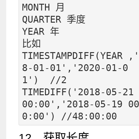
MONTH 月

QUARTER 季度

YEAR 年

比如

TIMESTAMPDIFF(YEAR ,
8-01-01','2020-01-0
1')  //2

TIMEDIFF('2018-05-21
00:00','2018-05-19 0
0:00') //48:00:00
12、获取长度