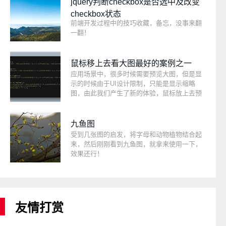
jquery判断checkbox是否选中及改变
checkbox状态
前端开发过程中的技巧收藏，备忘，没事来翻
一翻！
鼠标移上去看大图最好的案例之一
应用场景中，很多时候需要预览大图，但是显
示的时候由于UI设计限制，只能是显示缩略
图，由此我们产生了新的体验，鼠标放上去预
览大图。
九鱼图
受到几张图的启发，将字母和动物植物结合起
来，然后刚刚看到九鱼图，就拿来使用一下，
效果还行！
友情打赏