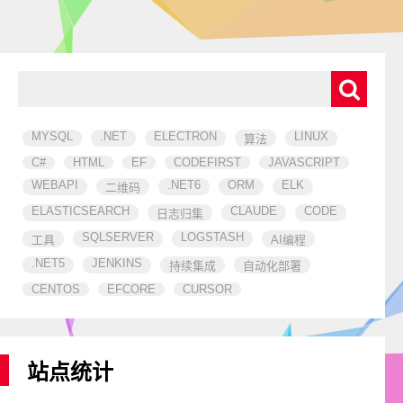
MYSQL
.NET
ELECTRON
LINUX
算法
C#
HTML
EF
CODEFIRST
JAVASCRIPT
WEBAPI
.NET6
ORM
ELK
二维码
ELASTICSEARCH
CLAUDE
CODE
日志归集
SQLSERVER
LOGSTASH
工具
AI编程
.NET5
JENKINS
持续集成
自动化部署
CENTOS
EFCORE
CURSOR
站点统计