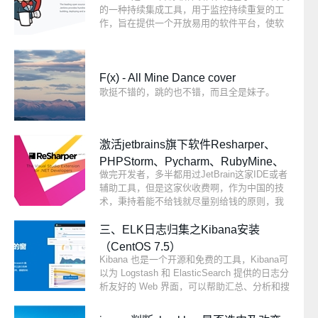
的一种持续集成工具，用于监控持续重复的工
作，旨在提供一个开放易用的软件平台，使软
件的持续集成变成可能。Jenkins是一个功能强
大的应用程序，允许持续集成和持续交付项
目，无论用的是什么平台。这是一个免费的源
代码，可以处理任何类型的构建或持续集成。
F(x) - All Mine Dance cover
集成Jenkins可以用于一些测试和部署技术。
歌挺不错的，跳的也不错，而且全是妹子。
激活jetbrains旗下软件Resharper、
PHPStorm、Pycharm、RubyMine、
做完开发者，多半都用过JetBrain这家IDE或者
WebStorm等
辅助工具，但是这家伙收费啊，作为中国的技
术，秉持着能不给钱就尽量别给钱的原则，我
们来说下如何破解。
三、ELK日志归集之Kibana安装
（CentOS 7.5）
Kibana 也是一个开源和免费的工具，Kibana可
以为 Logstash 和 ElasticSearch 提供的日志分
析友好的 Web 界面，可以帮助汇总、分析和搜
索重要数据日志。