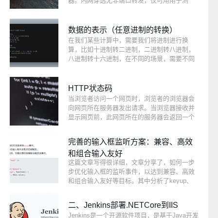
器。内网穿透无非端口转发，仅可用用于测
试，生成环境不稳定，肯定会出幺蛾子
数据的表示（任意进制的转换）
在我们某些计算中，需要我们将进制进行换
算，比如十进制转二进制，二进制转八进制，
八进制转十六进制，在不同的场景，需要不同
的进制，二进制表示一个很大的数可能会很
长，不好操作和识别，往往需要我们将二进制
转换为较大的进制，本文将记录任意进制间转
HTTP状态码
换的方法。
当浏览者访问一个网页时，浏览者的浏览器会
向网页所在服务器发出请求。当浏览器接收并
显示网页前，此网页所在的服务器会返回一个
包含HTTP状态码的信息头（server header）
用以响应浏览器的请求。HTTP状态码的英文为
完善的输入框监听方案：兼容、高效
HTTP Status Code。
和组合输入友好
这篇文章写得很详细，文章分享了，如何一步
步优化输入框的监听事件，以达到兼容、高效
和组合输入友好等目标。其中分析了keyup、
input、延迟函数、composition、以及几种结合
起来的使用案例。
二、Jenkins部署.NETCore到IIS
Jenkins是一个开源软件项目，是基于Java开发