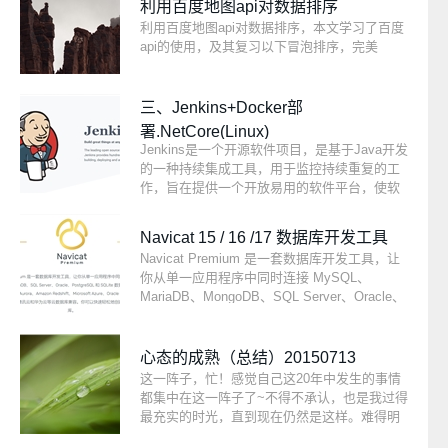
利用百度地图api对数据排序
利用百度地图api对数据排序，本文学习了百度
api的使用，及其复习以下冒泡排序，完美
三、Jenkins+Docker部
署.NetCore(Linux)
Jenkins是一个开源软件项目，是基于Java开发
的一种持续集成工具，用于监控持续重复的工
作，旨在提供一个开放易用的软件平台，使软
件的持续集成变成可能。Jenkins是一个功能强
大的应用程序，允许持续集成和持续交付项
Navicat 15 / 16 /17 数据库开发工具
目，无论用的是什么平台。这是一个免费的源
Navicat Premium 是一套数据库开发工具，让
代码，可以处理任何类型的构建或持续集成。
你从单一应用程序中同时连接 MySQL、
集成Jenkins可以用于一些测试和部署技术。
MariaDB、MongoDB、SQL Server、Oracle、
PostgreSQL 和 SQLite 数据库。它与 Amazon
RDS、Amazon Aurora、Amazon Redshift、
Microsoft Azure、Oracle Cloud、MongoDB
心态的成熟（总结）20150713
Atlas、阿里云、腾讯云和华为云等云数据库兼
这一阵子，忙！感觉自己这20年中发生的事情
容。你可以快速轻松地创建、管理和维护数据
都集中在这一阵子了~不得不承认，也是我过得
库。
最充实的时光，直到现在仍然是这样。难得明
天休息，趁现在有时间记录和总结下我的这段