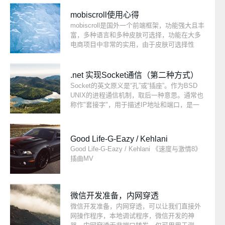
时间的收获和感受！
mobiscroll使用心得
mobiscroll是国外一个前端框架，功能强大且丰
富，多种语言和多种皮肤可选择，功能在大多
电商项目中非常的实用，由于皮肤可选择性
强，所以基本上是开箱即用。
.net 实现Socket通信（第二种方式）
Socket的英文原义是“孔”或“插座”。作为BSD
UNIX的进程通信机制，取后一种意思。通常也
称作"套接字"，用于描述IP地址和端口，是一
个通信链的句柄，可以用来实现不同虚拟机或
不同计算机之间的通信。在Internet上的主机一
般运行了多个服务软件，同时提供几种服务。
Good Life-G-Eazy / Kehlani
每种服务都打开一个Socket，并绑定到一个端
Good Life-G-Eazy / Kehlani 《速度与激情8》
口上，不同的端口对应于不同的服务。Socket
插曲MV
正如其英文原义那样，像一个多孔插座。一台
主机犹如布满各种插座的房间，每个插座有一
个编号，有的插座提供220伏交流电， 有的提
供110伏交流电，有的则提供有线电视节目。
微信开发准备，内网穿透
客户软件将插头插到不同编号的插座，就可以
微信开发准备，内网穿透，可以让我们直接外
得到不同的服务。
网操作程序，本地调试程序，微信开发的神