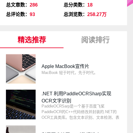
总文章数：
286
总分类数：
18
总评论数：
93
总浏览数：
258.27万
精选推荐
阅读排行
Apple MacBook宣传片
MacBook 轻于时代，先于时代。
.NET 利用PaddleOCRSharp实现
OCR文字识别
PaddleOCRSarp是一个基于百度飞桨
PaddleOCR的C++代码修改并封装的.NET的
OCR工具类库。包含文本识别、文本检测、表
格识别功能。